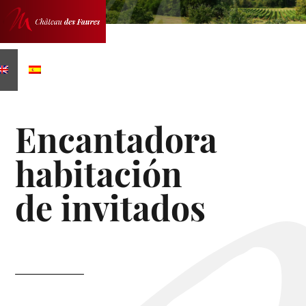
Skip
to
ÍA TURÍSTICA
content
Encantadora
habitación
de invitados