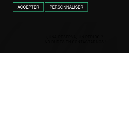
ACCEPTER
PERSONNALISER
¿ UNA RESERVA, UN PEDIDO ?
¡ NO DUDES EN CONTACTARNOS !
05 57 40 61 07