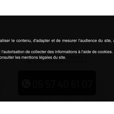
liser le contenu, d'adapter et de mesurer l'audience du site,
l'autorisation de collecter des informations à l'aide de cookies.
onsulter les mentions légales du site.
¿ UNA RESERVA, UN PEDIDO ?
¡ NO DUDES EN CONTACTARNOS !
05 57 40 61 07