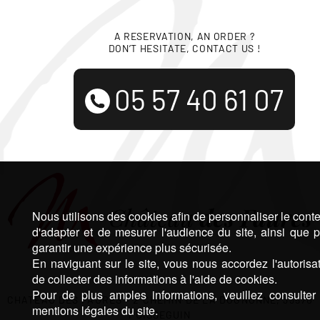
A RESERVATION, AN ORDER ?
DON’T HESITATE, CONTACT US !
05 57 40 61 07
Nous utilisons des cookies afin de personnaliser le cont
d'adapter et de mesurer l'audience du site, ainsi que 
garantir une expérience plus sécurisée.
En naviguant sur le site, vous nous accordez l'autorisa
de collecter des informations à l'aide de cookies.
Pour de plus amples informations, veuillez consulter
CHATEAU DES FAURES – 2 CHEMIN DE LA DOGNONNE, 33570
mentions légales du site.
PUISSEGUIN