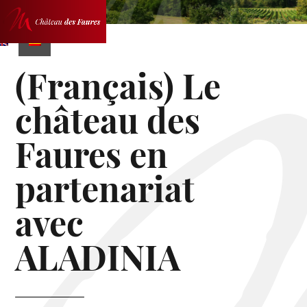
Skip
DE
CONTACT
to
content
(Français) Le
château des
Faures en
partenariat
avec
ALADINIA