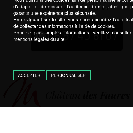
A RESERVATION, AN ORDER ?
d'adapter et de mesurer l'audience du site, ainsi que 
DON’T HESITATE, CONTACT US !
garantir une expérience plus sécurisée.
En naviguant sur le site, vous nous accordez l'autorisa
de collecter des informations à l'aide de cookies.
05 57 40 61 07
Pour de plus amples informations, veuillez consulter
mentions légales du site.
ACCEPTER
PERSONNALISER
CHATEAU DES FAURES – 2 CHEMIN DE LA DOGNONNE, 33570
PUISSEGUIN