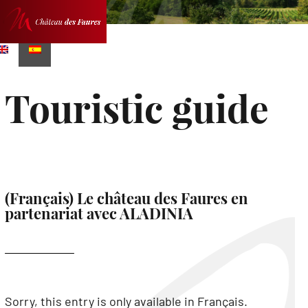
Skip
DE
CONTACT
to
content
Touristic guide
(Français) Le château des Faures en
partenariat avec ALADINIA
Sorry, this entry is only available in
Français
.